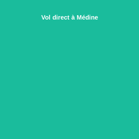
Vol direct à Médine
Arabie saoudite
All Packages