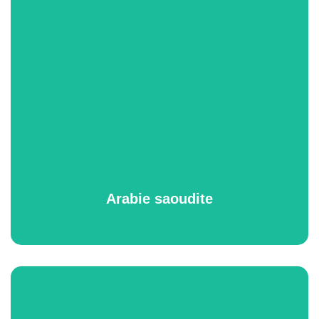
Arabie saoudite
All Packages
Arabie saoudite